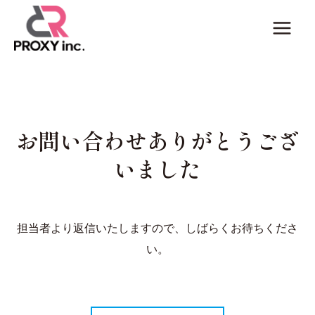
内
Main
容
Men
を
ス
キ
ッ
お問い合わせありがとうござ
プ
いました
担当者より返信いたしますので、しばらくお待ちくださ
い。